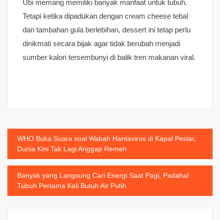
Ubi memang memiliki banyak manfaat untuk tubuh.
Tetapi ketika dipadukan dengan cream cheese tebal
dan tambahan gula berlebihan, dessert ini tetap perlu
dinikmati secara bijak agar tidak berubah menjadi
sumber kalori tersembunyi di balik tren makanan viral.
Post
WHO Buka Suara soal Wabah Hantavirus di Kapal Pesiar,
Dunia Kini Tak Lagi Anggap Remeh
navigation
Banyak yang Langsung Cari Energi Saat Pagi, Padahal
Tubuh Pertama Kali Butuh Air Putih