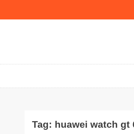
Skip
to
content
Tag:
huawei watch gt 