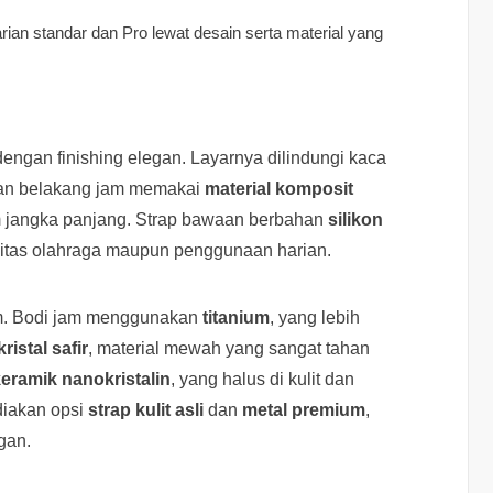
ian standar dan Pro lewat desain serta material yang
engan finishing elegan. Layarnya dilindungi kaca
ian belakang jam memakai
material komposit
m jangka panjang. Strap bawaan berbahan
silikon
ivitas olahraga maupun penggunaan harian.
um. Bodi jam menggunakan
titanium
, yang lebih
kristal safir
, material mewah yang sangat tahan
eramik nanokristalin
, yang halus di kulit dan
diakan opsi
strap kulit asli
dan
metal premium
,
gan.