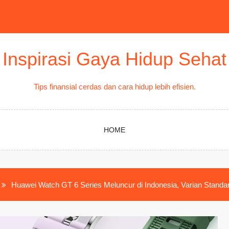
Inspirasi Gaya Hidup Sehat
Tips finansial cerdas dan cara hidup lebih efisien.
HOME
Huawei Watch GT 6 Series Meluncur di Indonesia, Varian Standar