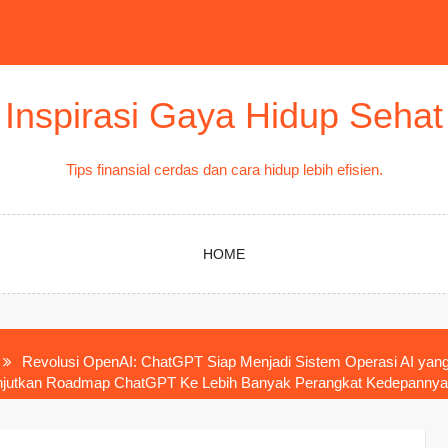
Inspirasi Gaya Hidup Sehat
Tips finansial cerdas dan cara hidup lebih efisien.
HOME
Revolusi OpenAI: ChatGPT Siap Menjadi Sistem Operasi AI ya
Lanjutkan Roadmap ChatGPT Ke Lebih Banyak Perangkat Kedepannya