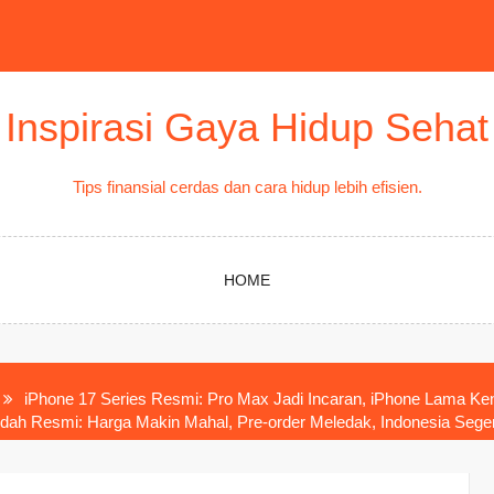
Inspirasi Gaya Hidup Sehat
Tips finansial cerdas dan cara hidup lebih efisien.
HOME
iPhone 17 Series Resmi: Pro Max Jadi Incaran, iPhone Lama Ken
udah Resmi: Harga Makin Mahal, Pre-order Meledak, Indonesia Sege