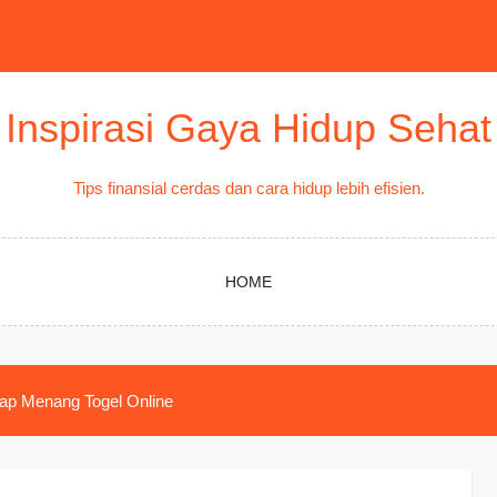
Inspirasi Gaya Hidup Sehat
Tips finansial cerdas dan cara hidup lebih efisien.
HOME
p Menang Togel Online