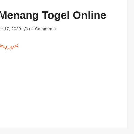
Menang Togel Online
r 17, 2020
no Comments