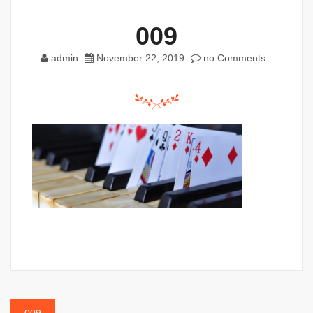
009
admin
November 22, 2019
no Comments