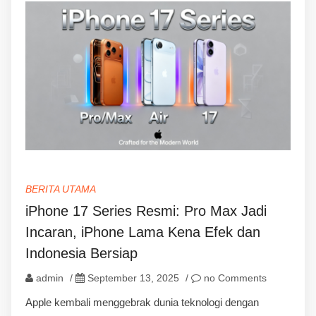
BERITA UTAMA
iPhone 17 Series Resmi: Pro Max Jadi
Incaran, iPhone Lama Kena Efek dan
Indonesia Bersiap
admin
/
September 13, 2025
/
no Comments
Apple kembali menggebrak dunia teknologi dengan