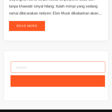
tanpa khawatir sinyal hilang. Itulah mimpi yang sedang
ramai dibicarakan netizen: Elon Musk dikabarkan akan…
READ MORE