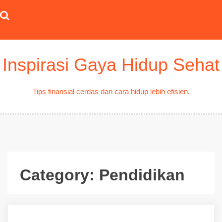
Skip
to
content
Inspirasi Gaya Hidup Sehat
Tips finansial cerdas dan cara hidup lebih efisien.
Category:
Pendidikan